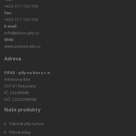
+420 371 720 100
Fax:
+420 371 720 100
E-mail:
info@pilous-pily.cz
Web:
www.pasove-pily.cz
Adresa
FIPAS - pily na kov s.r.o.
Arbesova 866
337 01 Rokycany
IČ: 24298948
DIČ: CZ24298948
Naše produkty
Pásové pily na kov
Pilové pásy