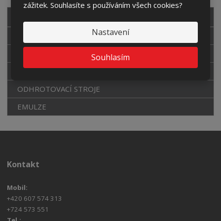
zážitek. Souhlasíte s používáním všech cookies?
VŠECHNY KATEGORIE
Nastavení
PÁSOVÉ PILY
PILOVÉ PÁSY
Souhlasím
DOPRAVNÍKY
ODHROTOVACÍ STROJE
EMULZE
Kontakt
Mobil:
+420 607 574 313
+724 573 551
Tel.: