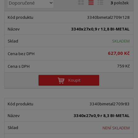
Ř
O
T
Ř
3
položek
a
b
a
á
z
r
b
d
3340bimetal2709r128
e
á
u
k
n
3340x27x0,9 r 12,8 BI-METAL
z
l
o
í
k
k
v
SKLADEM
p
o
o
ý
r
627,00 Kč
o
v
v
v
d
ý
ý
ý
759 Kč
u
v
v
p
k
ý
ý
i
Koupit
t
p
p
s
ů
i
i
s
s
3340bimetal2709r83
3340x27x0,9 r 8,3 BI-METAL
NENÍ SKLADEM