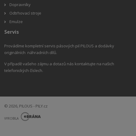
Dopravníky
Odtrhovací stroje
Emulze
Servis
Provádíme kompletní servis pásových pil PILOUS a dodávky
originálních náhradních dílů.
V případě vašeho zájmu a dotazů nás kontaktujte na našich
telefonických číslech.
© 2026, PILOUS - PILY.cz
E
B
VYROBILA
R
Á
N
VISA
MasterCard
Maestro
A
.