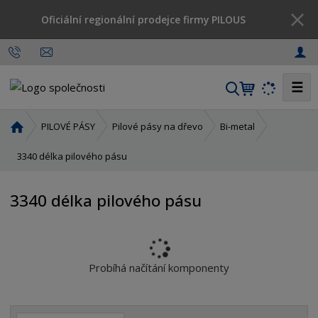
Oficiální regionální prodejce firmy PILOUS
☰
V
y
h
Ú
PILOVÉ PÁSY
Pilové pásy na dřevo
Bi-metal
l
v
o
3340 délka pilového pásu
e
d
d
n
a
3340 délka pilového pásu
í
t
s
t
r
a
Probíhá načítání komponenty
n
a