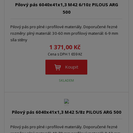
n
Pilový pás 6040x41x1,3 M42 6/10z PILOUS ARG
z
l
o
í
500
k
k
v
p
o
o
ý
r
o
Pilový pás pro plné i profilové materiály. Doporučené řezné
v
v
v
d
rozměry: plný materiál: 30-60 mm profilový materiál: 6-9 mm
ý
ý
ý
u
síla stěny
v
v
p
1 371,00 Kč
k
ý
ý
i
t
Cena s DPH 1 659 Kč
p
p
s
ů
i
i
Koupit
s
s
SKLADEM
Pilový pás 6040x41x1,3 M42 5/8z PILOUS ARG 500
Pilový pás pro plné i profilové materiály. Doporučené řezné