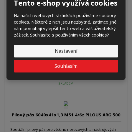
Tento e-shop využívá cookies
Pilový pás 6040x41x1,3 M42 1.4/2z PILOUS ARG
Na našich webových stránkách používáme soubory
500
cookies. Některé z nich jsou nezbytné, zatímco jiné
nám pomáhají vylepšit tento web a váš uživatelský
Pilový pás pro plné i profilové materiály. Doporučené řezné
zážitek. Souhlasíte s používáním všech cookies?
rozměry: plný materiál: 250-550 mm profilový materiál: 30-85
mm síla stěny
1 371,00 Kč
Nastavení
Cena s DPH 1 659 Kč
Souhlasím
Koupit
SKLADEM
Pilový pás 6040x41x1,3 M51 4/6z PILOUS ARG 500
Speciální pilový pás pro většinu nerezových a nástrojových