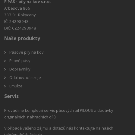
FIPAS - pily na kov s.r.o.
Arbesova 866
337 01 Rokycany
IČ: 24298948
DIČ: CZ24298948
Naše produkty
Pásové pily na kov
Pilové pásy
Dopravníky
Odtrhovací stroje
Emulze
Servis
Provádíme kompletní servis pásových pil PILOUS a dodávky
originálních náhradních dílů.
V případě vašeho zájmu a dotazů nás kontaktujte na našich
telefonických číslech.