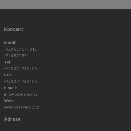
Kontakt
Mobil:
+420 607 574 313
+724 573 551
Tel.:
+420 371 720 100
Fax:
+420 371 720 100
E-mail:
info@pilous-pily.cz
Web:
www.pasove-pily.cz
Adresa