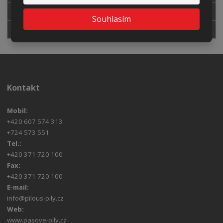
ODHROTOVACÍ STROJE
Souhlasím
EMULZE
Kontakt
Mobil:
+420 607 574 313
+724 573 551
Tel.:
+420 371 720 100
Fax:
+420 371 720 100
E-mail:
info@pilous-pily.cz
Web:
www.pasove-pily.cz