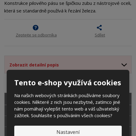
m
t
Konstrukce pilového pásu se špičkou zubu z nástrojové oceli,
p
n
m
která se standardně používá k řezání železa.
o
o
n
ž
o
č
s
ž
e
t
s
t
Zeptejte se odborníka
Sdílet
v
t
í
v
í
Zobrazit detailní popis
Tento e-shop využívá cookies
Na našich webových stránkách používáme soubory
VŠECHNY KATEGORIE
cookies. Některé z nich jsou nezbytné, zatímco jiné
nám pomáhají vylepšit tento web a váš uživatelský
PÁSOVÉ PILY
zážitek. Souhlasíte s používáním všech cookies?
PILOVÉ PÁSY
Nastavení
DOPRAVNÍKY