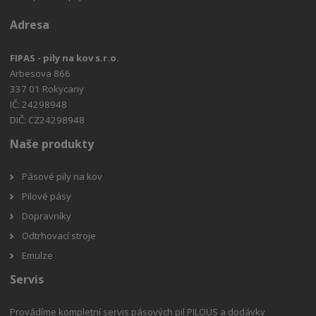
Adresa
FIPAS - pily na kov s.r.o.
Arbesova 866
337 01 Rokycany
IČ: 24298948
DIČ: CZ24298948
Naše produkty
Pásové pily na kov
Pilové pásy
Dopravníky
Odtrhovací stroje
Emulze
Servis
Provádíme kompletní servis pásových pil PILOUS a dodávky