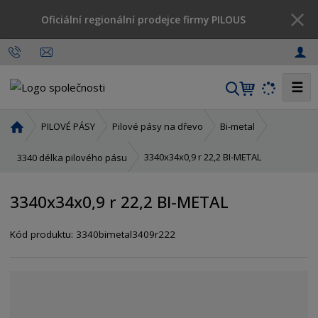
Oficiální regionální prodejce firmy PILOUS
☰
V
y
h
Ú
PILOVÉ PÁSY
Pilové pásy na dřevo
Bi-metal
l
v
o
e
3340x34x0,9 r 22,2 BI-METAL
3340 délka pilového pásu
d
d
n
a
3340x34x0,9 r 22,2 BI-METAL
í
t
s
Kód produktu:
3340bimetal3409r222
t
r
a
n
a