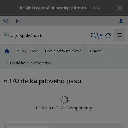
Oficiální regionální prodejce firmy PILOUS
☰
V
y
h
Ú
PILOVÉ PÁSY
Pilové pásy na dřevo
Bi-metal
l
v
o
6370 délka pilového pásu
e
d
d
n
a
6370 délka pilového pásu
í
t
s
t
r
a
Probíhá načítání komponenty
n
a