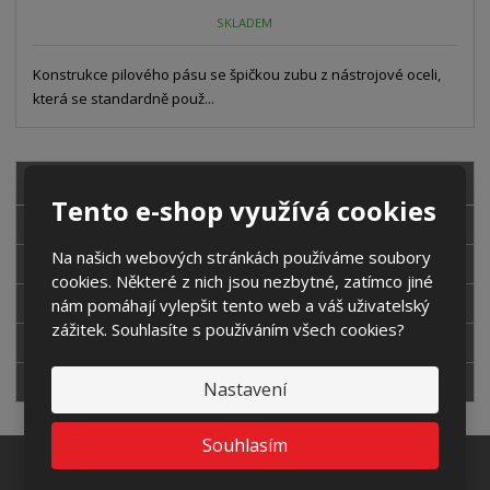
SKLADEM
Konstrukce pilového pásu se špičkou zubu z nástrojové oceli,
která se standardně použ...
VŠECHNY KATEGORIE
Tento e-shop využívá cookies
PÁSOVÉ PILY
Na našich webových stránkách používáme soubory
PILOVÉ PÁSY
cookies. Některé z nich jsou nezbytné, zatímco jiné
DOPRAVNÍKY
nám pomáhají vylepšit tento web a váš uživatelský
zážitek. Souhlasíte s používáním všech cookies?
ODHROTOVACÍ STROJE
EMULZE
Nastavení
Souhlasím