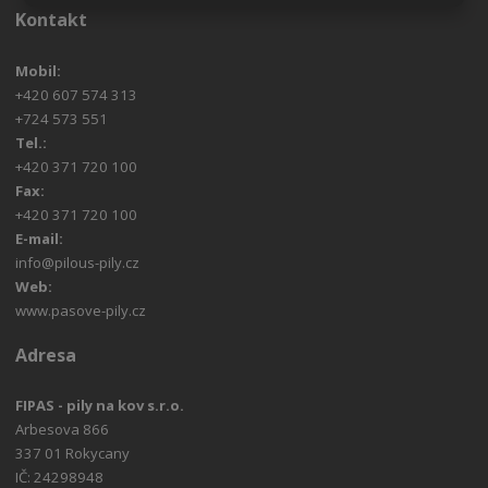
Kontakt
Mobil:
+420 607 574 313
+724 573 551
Tel.:
+420 371 720 100
Fax:
+420 371 720 100
E-mail:
info@pilous-pily.cz
Web:
www.pasove-pily.cz
Adresa
FIPAS - pily na kov s.r.o.
Arbesova 866
337 01 Rokycany
IČ: 24298948