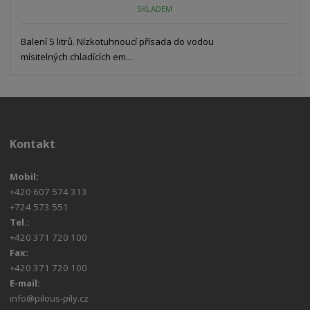
SKLADEM
Balení 5 litrů. Nízkotuhnoucí přísada do vodou
mísitelných chladících em...
Kontakt
Mobil:
+420 607 574 313
+724 573 551
Tel.:
+420 371 720 100
Fax:
+420 371 720 100
E-mail:
info@pilous-pily.cz