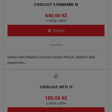
n
z
l
o
COOLCUT STANDARD 5l
í
k
k
v
p
640,00 Kč
o
o
ý
r
774 Kč s DPH
o
v
v
v
d
ý
ý
ý
Koupit
u
v
v
p
k
ý
ý
i
t
SKLADEM
p
p
s
ů
i
i
Univerzální chladící a mazací emulze PILOUS. Balení 5 litrů.
s
s
Doporučen...
COOLCUT OPTI 1l
180,00 Kč
218 Kč s DPH