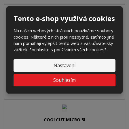
Tento e-shop využívá cookies
COOLCUT BIO90 5l
Na našich webových stránkách používáme soubory
930,00 Kč
cookies. Některé z nich jsou nezbytné, zatímco jiné
nám pomáhají vylepšit tento web a váš uživatelský
1 125 Kč s DPH
zážitek. Souhlasíte s používáním všech cookies?
Koupit
Nastavení
SKLADEM
Souhlasím
Univerzální, dle testu OECD 301-D dobře
biologicky odbouratelný chladící a ...
COOLCUT MICRO 5l