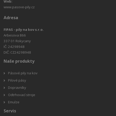
Web:
www.pasove-pily.cz
Adresa
FIPAS - pily na kov s.r.o.
Arbesova 866
337 01 Rokycany
IČ: 24298948
DIČ: CZ24298948
Naše produkty
Pásové pily na kov
Pilové pásy
Dopravníky
Odtrhovací stroje
Emulze
Servis