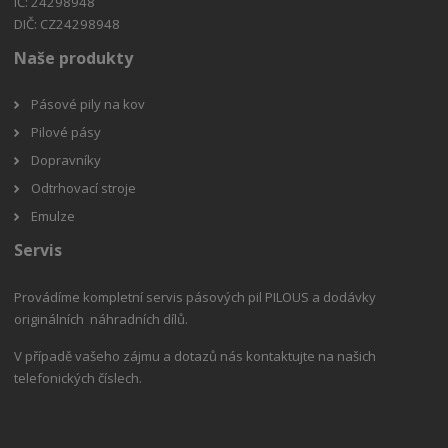
IČ: 24298948
DIČ: CZ24298948
Naše produkty
Pásové pily na kov
Pilové pásy
Dopravníky
Odtrhovací stroje
Emulze
Servis
Provádíme kompletní servis pásových pil PILOUS a dodávky
originálních náhradních dílů.
V případě vašeho zájmu a dotazů nás kontaktujte na našich
telefonických číslech.