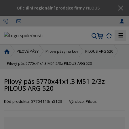
Oficiální regionální prodejce firmy PILOUS
☰
V
y
h
Ú
PILOVÉ PÁSY
Pilové pásy na kov
PILOUS ARG 520
l
v
o
Pilový pás 5770x41x1,3 M51 2/3z PILOUS ARG 520
e
d
d
n
a
Pilový pás 5770x41x1,3 M51 2/3z
í
t
PILOUS ARG 520
s
t
r
Kód produktu:
57704113m5123
Výrobce:
Pilous
a
n
a