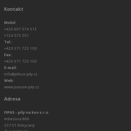
Kontakt
Mobil:
+420 607 574 313
+724 573 551
Tel.:
+420 371 720 100
Fax:
+420 371 720 100
E-mail:
info@pilous-pily.cz
Web:
www.pasove-pily.cz
Adresa
FIPAS - pily na kov s.r.o.
Arbesova 866
337 01 Rokycany