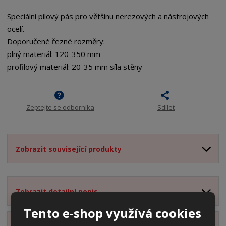
i
t
i
t
m
t
Speciální pilový pás pro většinu nerezových a nástrojových
p
n
m
ocelí.
o
o
n
Doporučené řezné rozměry:
ž
o
č
plný materiál: 120-350 mm
s
ž
e
t
s
profilový materiál: 20-35 mm síla stěny
t
v
t
í
v
í
Zeptejte se odborníka
Sdílet
Zobrazit související produkty
Zobrazit detailní popis
Tento e-shop využívá cookies