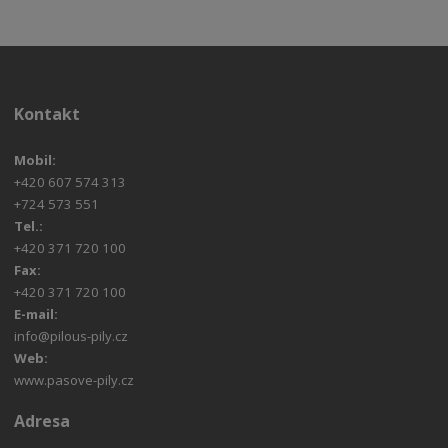
Kontakt
Mobil:
+420 607 574 313
+724 573 551
Tel.:
+420 371 720 100
Fax:
+420 371 720 100
E-mail:
info@pilous-pily.cz
Web:
www.pasove-pily.cz
Adresa