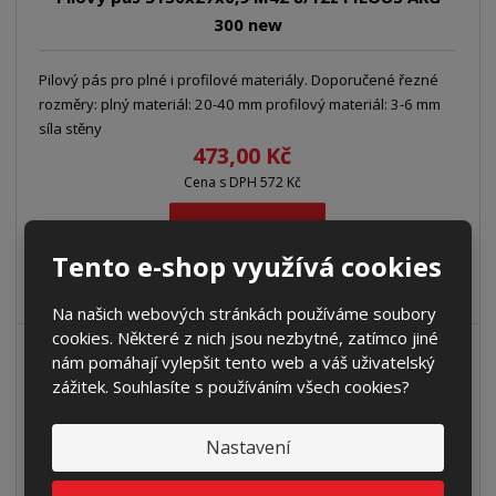
300 new
Pilový pás pro plné i profilové materiály. Doporučené řezné
rozměry: plný materiál: 20-40 mm profilový materiál: 3-6 mm
síla stěny
473,00 Kč
Cena s DPH 572 Kč
Koupit
Tento e-shop využívá cookies
SKLADEM
Na našich webových stránkách používáme soubory
cookies. Některé z nich jsou nezbytné, zatímco jiné
nám pomáhají vylepšit tento web a váš uživatelský
zážitek. Souhlasíte s používáním všech cookies?
Pilový pás 3150x27x0,9 M42 6/10z PILOUS ARG
300 new
Nastavení
Pilový pás pro plné i profilové materiály. Doporučené řezné