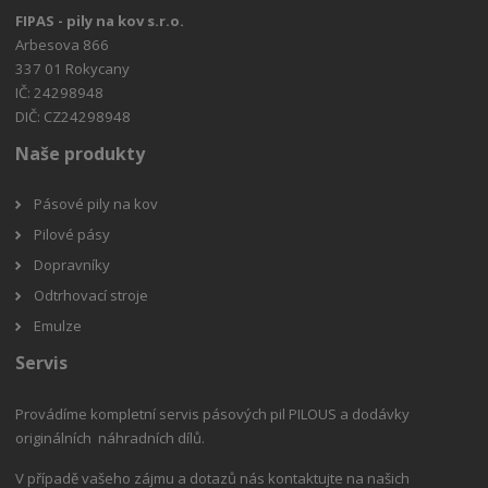
FIPAS - pily na kov s.r.o.
Arbesova 866
337 01 Rokycany
IČ: 24298948
DIČ: CZ24298948
Naše produkty
Pásové pily na kov
Pilové pásy
Dopravníky
Odtrhovací stroje
Emulze
Servis
Provádíme kompletní servis pásových pil PILOUS a dodávky
originálních náhradních dílů.
V případě vašeho zájmu a dotazů nás kontaktujte na našich