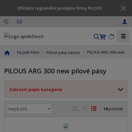
Oficiální regionální prodejce firmy PILOUS
☰
V
y
h
Ú
PILOUS ARG 300 new
PILOVÉ PÁSY
Pilové pásy na kov
l
v
o
e
PILOUS ARG 300 new pilové pásy
d
d
n
a
í
t
Zobrazit popis kategorie
s
t
r
Ř
O
T
Ř
16
položek
a
a
b
a
á
n
z
r
b
d
a
e
á
u
k