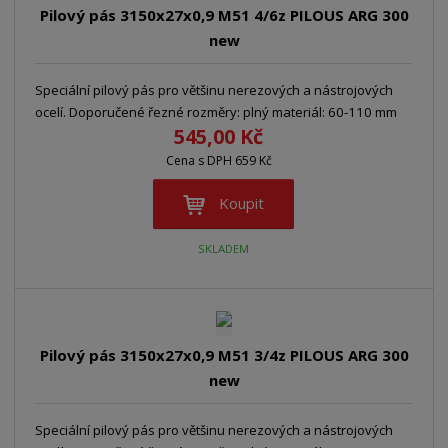
n
Pilový pás 3150x27x0,9 M51 4/6z PILOUS ARG 300
z
l
o
í
new
k
k
v
p
o
o
ý
r
o
Speciální pilový pás pro většinu nerezových a nástrojových
v
v
v
d
ocelí. Doporučené řezné rozměry: plný materiál: 60-110 mm
ý
ý
ý
545,00 Kč
u
v
v
p
k
Cena s DPH 659 Kč
ý
ý
i
t
p
p
s
ů
Koupit
i
i
s
s
SKLADEM
Pilový pás 3150x27x0,9 M51 3/4z PILOUS ARG 300
new
Speciální pilový pás pro většinu nerezových a nástrojových