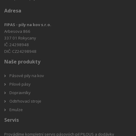
Adresa
FIPAS - pily na kov s.r.o.
Arbesova 866
337 01 Rokycany
IČ: 24298948
DIČ: CZ24298948
Naše produkty
Pásové pily na kov
Pilové pásy
Dopravníky
Odtrhovací stroje
Emulze
Servis
Provádíme kompletní servis pásových pil PILOUS a dodávky