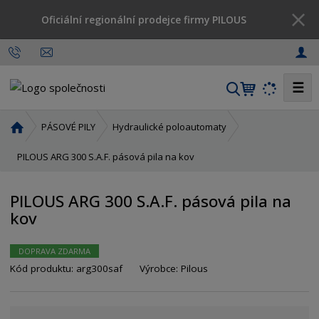
Oficiální regionální prodejce firmy PILOUS
☰
V
y
h
Ú
PÁSOVÉ PILY
Hydraulické poloautomaty
l
v
o
PILOUS ARG 300 S.A.F. pásová pila na kov
e
d
d
n
a
PILOUS ARG 300 S.A.F. pásová pila na
í
t
kov
s
t
r
DOPRAVA ZDARMA
a
Kód produktu:
arg300saf
Výrobce:
Pilous
n
a