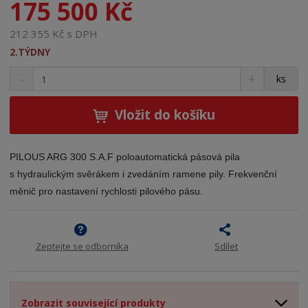
175 500 Kč
212 355 Kč s DPH
2.TÝDNY
S
N
Z
ks
n
a
m
í
v
ě
ž
ý
Vložit do košíku
n
i
š
i
t
i
t
m
t
PILOUS ARG 300 S.A.F poloautomatická pásová pila
p
n
m
s hydraulickým svěrákem i zvedáním ramene pily. Frekvenční
o
o
n
měnič pro nastavení rychlosti pilového pásu.
ž
o
č
s
ž
e
t
s
t
v
t
Zeptejte se odborníka
Sdílet
í
v
í
Zobrazit související produkty