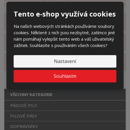
Tento e-shop využívá cookies
Zobrazit detailní popis
Na našich webových stránkách používáme soubory
cookies. Některé z nich jsou nezbytné, zatímco jiné
nám pomáhají vylepšit tento web a váš uživatelský
Zobrazit příslušenství
zážitek. Souhlasíte s používáním všech cookies?
Nastavení
Zobrazit alternativní produkty
Souhlasím
VŠECHNY KATEGORIE
PÁSOVÉ PILY
PILOVÉ PÁSY
DOPRAVNÍKY