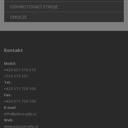
ODHROTOVACÍ STROJE
EMULZE
Kontakt
Mobil:
+420 607 574 313
+724 573 551
Tel.:
+420 371 720 100
Fax:
+420 371 720 100
E-mail:
info@pilous-pily.cz
Web:
www.pasove-pily.cz