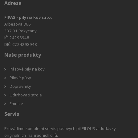
Adresa
FIPAS - pily na kov s.r.o.
Arbesova 866
337 01 Rokycany
IČ: 24298948
DIČ: CZ24298948
Naše produkty
Pásové pily na kov
Pilové pásy
Dopravníky
Odtrhovací stroje
Emulze
Servis
Provádíme kompletní servis pásových pil PILOUS a dodávky
originálních náhradních dílů.