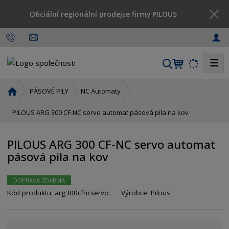
Oficiální regionální prodejce firmy PILOUS
☰
V
y
h
Ú
PÁSOVÉ PILY
NC Automaty
l
v
o
PILOUS ARG 300 CF-NC servo automat pásová pila na kov
e
d
d
n
a
PILOUS ARG 300 CF-NC servo automat
í
t
pásová pila na kov
s
t
r
DOPRAVA ZDARMA
a
Kód produktu:
arg300cfncservo
Výrobce:
Pilous
n
a