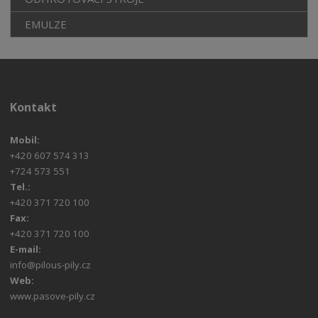
EMULZE
Kontakt
Mobil:
+420 607 574 313
+724 573 551
Tel.:
+420 371 720 100
Fax:
+420 371 720 100
E-mail:
info@pilous-pily.cz
Web:
www.pasove-pily.cz