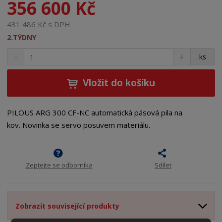
356 600 Kč
431 486 Kč s DPH
2.TÝDNY
S
N
Z
ks
n
a
m
í
v
ě
ž
ý
Vložit do košíku
n
i
š
i
t
i
t
m
t
PILOUS ARG 300 CF-NC automatická pásová pila na
p
n
m
kov. Novinka se servo posuvem materiálu.
o
o
n
ž
o
č
s
ž
e
t
s
t
Zeptejte se odborníka
Sdílet
v
t
í
v
í
Zobrazit související produkty