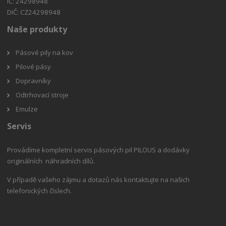
IČ: 24298948
DIČ: CZ24298948
Naše produkty
Pásové pily na kov
Pilové pásy
Dopravníky
Odtrhovací stroje
Emulze
Servis
Provádíme kompletní servis pásových pil PILOUS a dodávky
originálních náhradních dílů.
V případě vašeho zájmu a dotazů nás kontaktujte na našich
telefonických číslech.