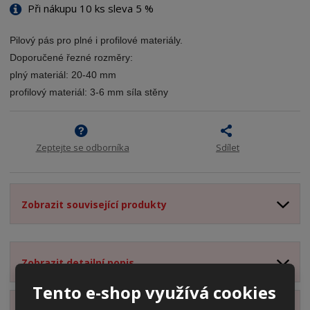
i
t
i
Při nákupu 10 ks sleva 5 %
t
m
t
p
n
m
Pilový pás pro plné i profilové materiály.
o
o
n
Doporučené řezné rozměry:
ž
o
č
s
ž
plný materiál: 20-40 mm
e
t
s
t
profilový materiál: 3-6 mm síla stěny
v
t
í
v
í
Zeptejte se odborníka
Sdílet
Zobrazit související produkty
Zobrazit detailní popis
Tento e-shop využívá cookies