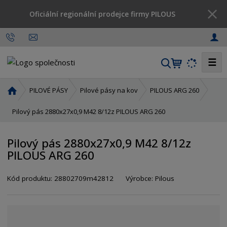
Oficiální regionální prodejce firmy PILOUS
☰
V
y
h
Ú
PILOVÉ PÁSY
Pilové pásy na kov
PILOUS ARG 260
l
v
o
Pilový pás 2880x27x0,9 M42 8/12z PILOUS ARG 260
e
d
d
n
a
Pilový pás 2880x27x0,9 M42 8/12z
í
t
PILOUS ARG 260
s
t
r
Kód produktu:
28802709m42812
Výrobce:
Pilous
a
n
a