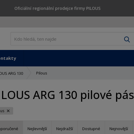
Oficiální regionální prodejce firmy PILOUS
V
ontakty
Pilous
LOUS ARG 130
ILOUS ARG 130 pilové pásy
ous
oporučené
Nejlevnější
Nejdražší
Dostupné
Nejnovější