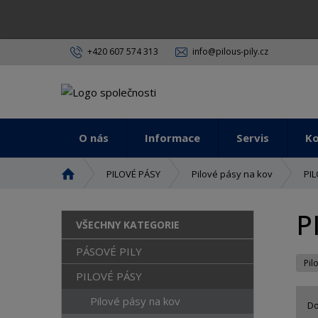
+420 607 574 313
info@pilous-pily.cz
O nás
Informace
Servis
K
Ú
PILOVÉ PÁSY
Pilové pásy na kov
PI
v
o
P
d
VŠECHNY KATEGORIE
n
í
PÁSOVÉ PILY
Pil
s
PILOVÉ PÁSY
t
r
Pilové pásy na kov
D
a