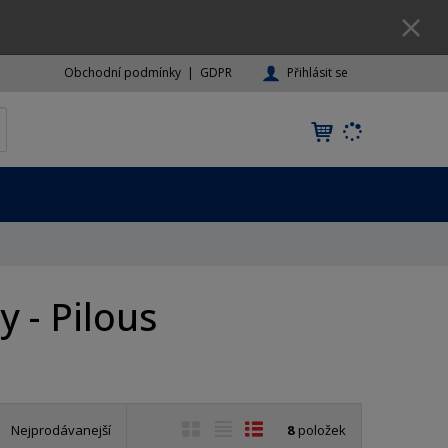
Přihlásit se
Obchodní podmínky
GDPR
K
yhledat
d
o
h
l
e
d
á
,
 - Pilous
t
e
n
n
a
j
O
T
Ř
Nejprodávanejší
8
položek
d