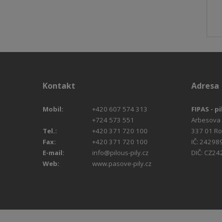
Kontakt
Adresa
Mobil:
+420 607 574 313
FIPAS - pi
+724 573 551
Arbesova
Tel.:
+420 371 720 100
337 01 R
Fax:
+420 371 720 100
IČ: 24298
E-mail:
info@pilous-pily.cz
DIČ: CZ2
Web:
www.pasove-pily.cz