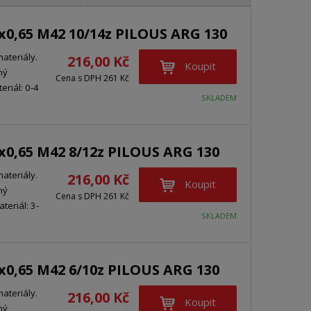
b
a
á
e
r
b
d
3x0,65 M42 10/14z PILOUS ARG 130
á
u
k
z
l
o
materiály.
216,00 Kč
Koupit
k
k
v
ný
Cena s DPH 261 Kč
eriál: 0-4
o
o
ý
SKLADEM
v
v
v
ý
ý
ý
v
v
p
3x0,65 M42 8/12z PILOUS ARG 130
ý
ý
i
materiály.
p
p
s
216,00 Kč
Koupit
ný
i
i
Cena s DPH 261 Kč
teriál: 3-
s
s
SKLADEM
3x0,65 M42 6/10z PILOUS ARG 130
materiály.
216,00 Kč
Koupit
ný