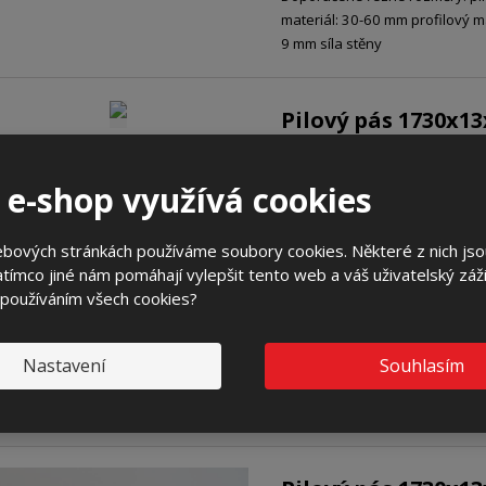
materiál: 30-60 mm profilový ma
9 mm síla stěny
Pilový pás 1730x1
Pilový pás pro plné i profilové 
Doporučené řezné rozměry: pl
 e-shop využívá cookies
materiál: 0-10 mm profilový mat
mm síla stěny
ebových stránkách používáme soubory cookies. Některé z nich jso
tímco jiné nám pomáhají vylepšit tento web a váš uživatelský záži
 používáním všech cookies?
Pilový pás 1730x1
Pilový pás pro plné i profilové 
Nastavení
Souhlasím
Doporučené řezné rozměry: pl
materiál: 5-20 mm profilový mat
mm síla stěny