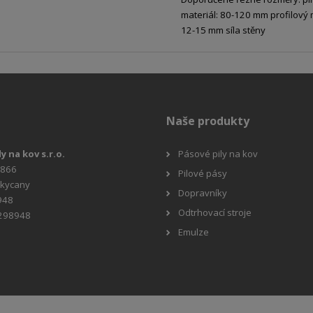
materiál: 80-120 mm profilový 
12-15 mm síla stěny
Naše produkty
ly na kov s.r.o.
Pásové pily na kov
 866
Pilové pásy
okycany
Dopravníky
948
Odtrhovací stroje
4298948
Emulze