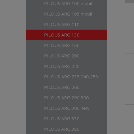
PILOUS ARG 100 mobil
n
Ř
a
a
PILOUS ARG 105 mobil
z
PILOUS ARG 110
e
n
PILOUS ARG 130
í
PILOUS ARG 160
p
r
PILOUS ARG 200
o
d
PILOUS ARG 220
u
PILOUS ARG 235,240,250
k
t
PILOUS ARG 260
ů
PILOUS ARG 290,300
PILOUS ARG 300 new
PILOUS ARG 330
PILOUS ARG 380