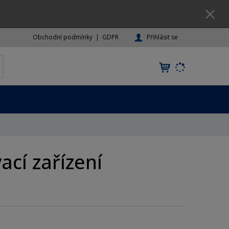
Přihlásit se
Obchodní podmínky
GDPR
K
yhledat
d
o
h
l
e
d
á
,
cí zařízení
t
e
n
n
a
j
d