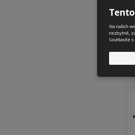
Tento
Na našich w
nezbytné, za
Souhlasíte s
K