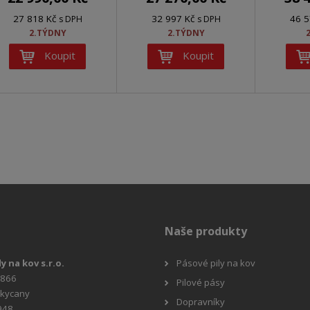
27 818 Kč
32 997 Kč
46 5
s DPH
s DPH
2.TÝDNY
2.TÝDNY
Koupit
Koupit
Naše produkty
ly na kov s.r.o.
Pásové pily na kov
 866
Pilové pásy
okycany
Dopravníky
948