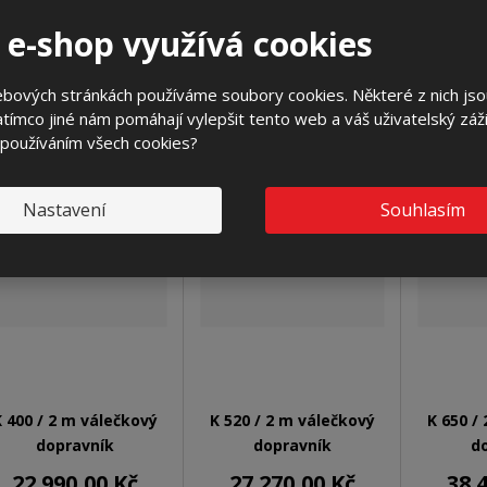
 e-shop využívá cookies
ebových stránkách používáme soubory cookies. Některé z nich jso
Alternati
tímco jiné nám pomáhají vylepšit tento web a váš uživatelský záži
 používáním všech cookies?
Nastavení
Souhlasím
 400 / 2 m válečkový
K 520 / 2 m válečkový
K 650 /
dopravník
dopravník
d
22 990,00 Kč
27 270,00 Kč
38 