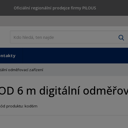
Oficiální regionální prodejce firmy PILOUS
V
ontakty
tální odměřovací zařízení
OD 6 m digitální odměřova
Kód produktu:
kod6m