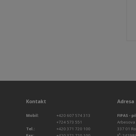
Kontakt
Adresa
Mobil:
+420 607 574 313
FIPAS - pi
+724 573 551
Arbesova
Tel.:
+420 371 720 100
337 01 R
Fax:
+420 371 720 100
IČ: 24298