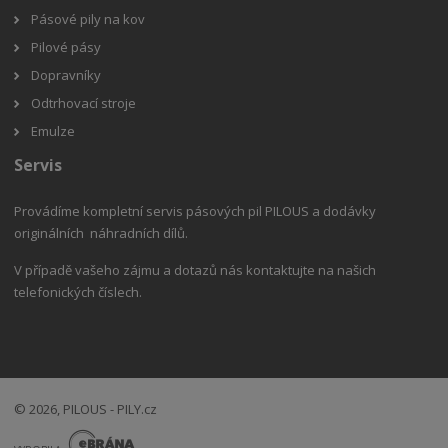
Pásové pily na kov
Pilové pásy
Dopravníky
Odtrhovací stroje
Emulze
Servis
Provádíme kompletní servis pásových pil PILOUS a dodávky
originálních náhradních dílů.
V případě vašeho zájmu a dotazů nás kontaktujte na našich
telefonických číslech.
© 2026, PILOUS - PILY.cz
E
B