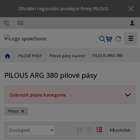
Oficiální regionální prodejce firmy PILOUS
☰
V
y
h
Ú
PILOUS ARG 380
PILOVÉ PÁSY
Pilové pásy na kov
l
v
o
e
PILOUS ARG 380 pilové pásy
d
d
n
a
í
t
Zobrazit popis kategorie
s
t
r
Pilous
a
n
Ř
O
T
Ř
13
položek
a
a
b
a
á