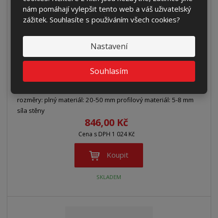
nám pomáhají vylepšit tento web a váš uživatelský
zážitek. Souhlasíte s používáním všech cookies?
Nastavení
Pilový pás 4950x34x1,1 M42 Profile 5/7z PILOUS
ARG 380
Souhlasím
Pilový pás pro plné i profilové materiály. Doporučené řezné
rozměry: plný materiál: 20-50 mm profilový materiál: 5-8 mm
síla stěny
846,00 Kč
Cena s DPH 1 024 Kč
Koupit
SKLADEM