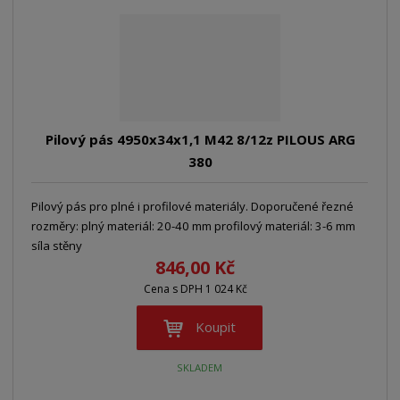
z
r
b
d
e
á
u
k
n
z
l
o
í
k
k
v
p
o
o
ý
r
o
v
v
v
Pilový pás 4950x34x1,1 M42 8/12z PILOUS ARG
d
ý
ý
ý
380
u
v
v
p
k
ý
ý
i
t
Pilový pás pro plné i profilové materiály. Doporučené řezné
p
p
s
ů
rozměry: plný materiál: 20-40 mm profilový materiál: 3-6 mm
i
i
síla stěny
s
s
846,00 Kč
Cena s DPH 1 024 Kč
Koupit
SKLADEM