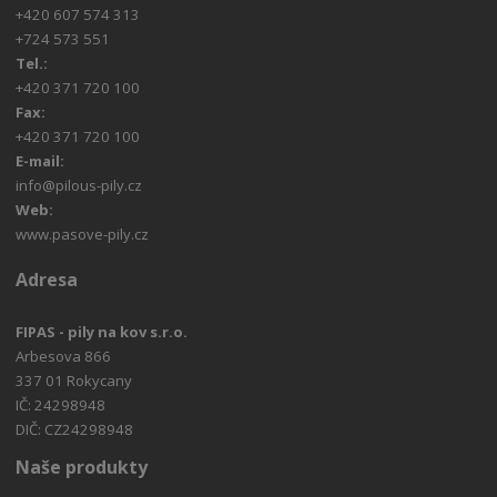
+420 607 574 313
+724 573 551
Tel.:
+420 371 720 100
Fax:
+420 371 720 100
E-mail:
info@pilous-pily.cz
Web:
www.pasove-pily.cz
Adresa
FIPAS - pily na kov s.r.o.
Arbesova 866
337 01 Rokycany
IČ: 24298948
DIČ: CZ24298948
Naše produkty